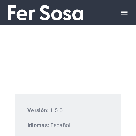
Saltar
al
Tog
contenido
Nav
Inicio
Sobre Mi
Portfolio
Habilidade
Versión:
1.5.0
Contacto
Idiomas:
Español